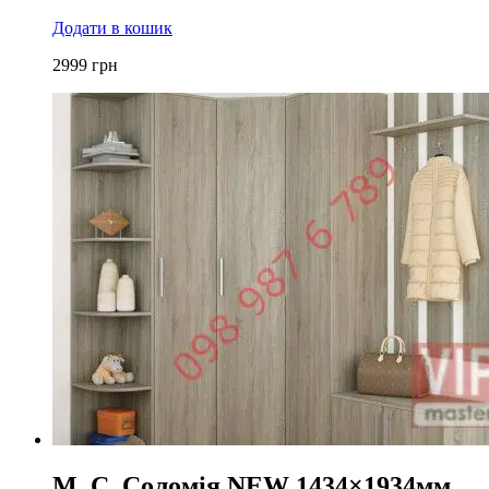
Додати в кошик
2999
грн
М. С. Соломія NEW 1434×1934мм