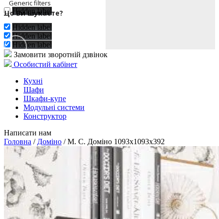
Generic filters
Hidden label
Exact matches only
Hidden label
Hidden label
Hidden label
Замовити зворотній дзвінок
Особистий кабінет
Кухні
Шафи
Шкафи-купе
Модульні системи
Конструктор
Написати нам
Головна
/
Доміно
/ М. С. Доміно 1093x1093x392