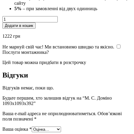
сайту
5%
– при замовленні від двух одииниць
М.
С.
Додати в кошик
Доміно
1093x1093x392
1222
грн
кількість
Не марнуй свій час! Ми встановимо швидко та якісно.
Послуги монтажника?
Цей товар можна придбати в розстрочку
Відгуки
Відгуків немає, поки що.
Будьте першим, хто залишив відгук на “М. С. Доміно
1093x1093x392”
Ваша e-mail адреса не оприлюднюватиметься.
Обов’язкові
поля позначені
*
Ваша оцінка
*