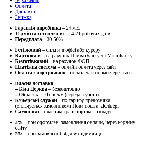
Інформація
Оплата
Доставка
Знижка
Гарантія виробника
– 24 міс.
Термін виготовлення
– 14-21 робочих днів
Передплата
– 30-50%
Готівковий
– оплата в офісі або курєру
Картковий
– на рахунок ПриватБанку чи МоноБанку
Безготівковий
– на рахунок ФОП
Платіжна система
– онлайн оплата через сайт
Оплата з відстрочкою
– оплата частинами через сайт
Власна доставка
– Біла Церква
– безкоштовно
– Область
– 10 грн/км (середа, субота)
Куіьєрські служби
– по тарифу превозника
(оплачується замовником) Нова пошта, Делівері
Самовивіз
– власним транспортом зі складу
3%
– при оформлені замовлення онлайн, через корзину
сайту
5%
– при замовленні від двух одииниць