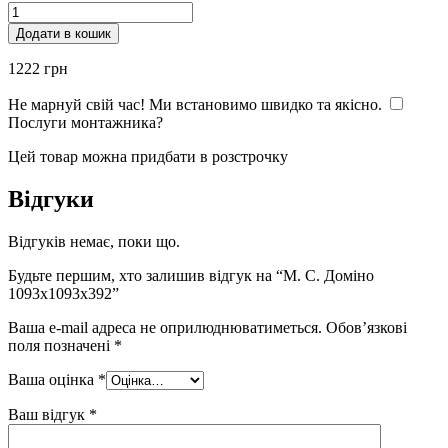
М.
С.
Додати в кошик
Доміно
1093x1093x392
1222
грн
кількість
Не марнуй свій час! Ми встановимо швидко та якісно.
Послуги монтажника?
Цей товар можна придбати в розстрочку
Відгуки
Відгуків немає, поки що.
Будьте першим, хто залишив відгук на “М. С. Доміно
1093x1093x392”
Ваша e-mail адреса не оприлюднюватиметься.
Обов’язкові
поля позначені
*
Ваша оцінка
*
Ваш відгук
*