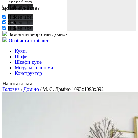
Generic filters
Hidden label
Exact matches only
Hidden label
Hidden label
Hidden label
Замовити зворотній дзвінок
Особистий кабінет
Кухні
Шафи
Шкафи-купе
Модульні системи
Конструктор
Написати нам
Головна
/
Доміно
/ М. С. Доміно 1093x1093x392