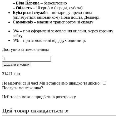
– Біла Церква
– безкоштовно
– Область
– 10 грн/км (середа, субота)
Куіьєрські служби
– по тарифу превозника
(оплачується замовником) Нова пошта, Делівері
Самовивіз
– власним транспортом зі складу
3%
– при оформлені замовлення онлайн, через корзину
сайту
5%
– при замовленні від двух одииниць
Доступно за замовленням
«МоДа»
матові
Додати в кошик
декори
довжина
31471
грн
набору:
3000;
Не марнуй свій час! Ми встановимо швидко та якісно.
кількість
Послуги монтажника?
Цей товар можна придбати в розстрочку
Цей товар складається з: