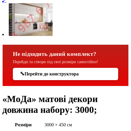
Не підходить даний комплект?
Перейди та створи під свої розміри самостійно!
🔧
Перейти до конструктора
«МоДа» матові декори
довжина набору: 3000;
Розміри
3000 × 450 см