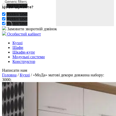
Generic filters
Hidden label
Exact matches only
Hidden label
Hidden label
Hidden label
Замовити зворотній дзвінок
Особистий кабінет
Кухні
Шафи
Шкафи-купе
Модульні системи
Конструктор
Написати нам
Головна
/
Кухні
/ «МоДа» матові декори довжина набору:
3000;